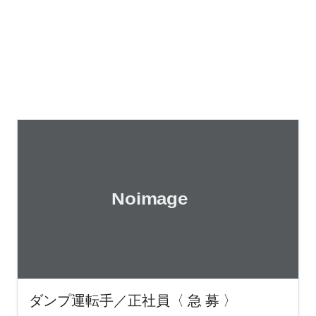
ダンプ運転手／正社員〈 急 募 〉