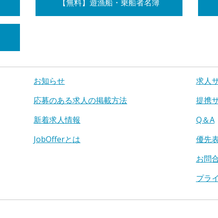
【無料】遊漁船・乗船者名簿
お知らせ
求人
応募のある求人の掲載方法
提携
新着求人情報
Q＆A
JobOfferとは
優先
お問
プラ