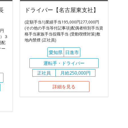
長
ドライバー【名古屋東支社】
(定額手当1)業績手当195,000円277,000円
(その他の手当等付記事項)配偶者特別手当資
0円
格手当家族手当役職手当 (受動喫煙対策)敷
配）３
地内禁煙 (正社員)
円配
ケー
愛知県
日進市
運転手・ドライバー
正社員
月給250,000円
詳細を見る