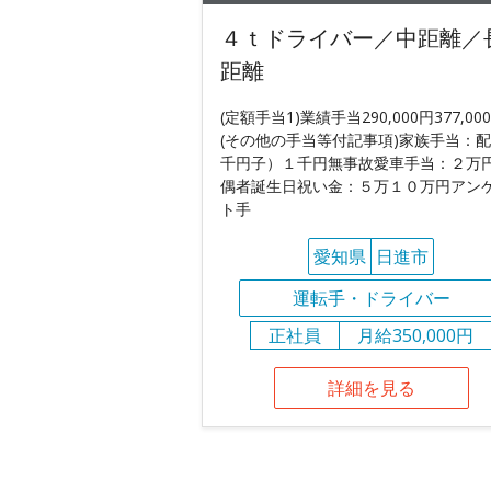
４ｔドライバー／中距離／
距離
(定額手当1)業績手当290,000円377,00
(その他の手当等付記事項)家族手当：
千円子）１千円無事故愛車手当：２万
偶者誕生日祝い金：５万１０万円アン
ト手
愛知県
日進市
運転手・ドライバー
正社員
月給350,000円
詳細を見る