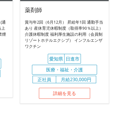
薬剤師
 (通
賞与年2回（6月12月） 昇給年1回 通勤手当
当上
あり 産休育児休暇制度（取得率90％以上）
禁煙
介護休暇制度 福利厚生施設の利用（会員制
リゾートホテルエクシブ） インフルエンザ
ワクチン
愛知県
日進市
医療・福祉・介護
正社員
月給230,000円
詳細を見る