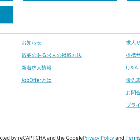
お知らせ
求人
応募のある求人の掲載方法
提携
新着求人情報
Q＆A
JobOfferとは
優先
お問
プラ
tected by reCAPTCHA and the Google
Privacy Policy
and
Terms 