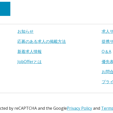
お知らせ
求人
応募のある求人の掲載方法
提携
新着求人情報
Q＆A
JobOfferとは
優先
お問
プラ
tected by reCAPTCHA and the Google
Privacy Policy
and
Terms 