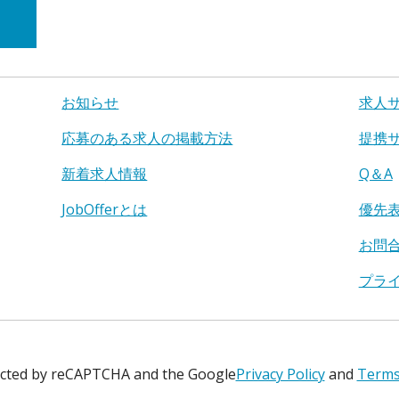
お知らせ
求人
応募のある求人の掲載方法
提携
新着求人情報
Q＆A
JobOfferとは
優先
お問
プラ
tected by reCAPTCHA and the Google
Privacy Policy
and
Terms 