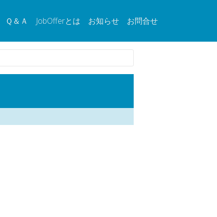
Ｑ＆Ａ
JobOfferとは
お知らせ
お問合せ