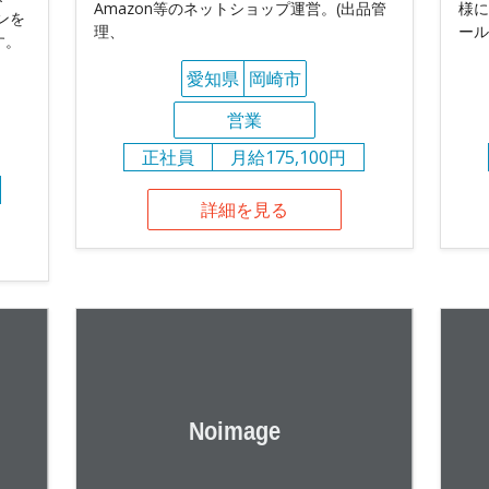
Amazon等のネットショップ運営。(出品管
様に
ンを
理、
ール
す。
愛知県
岡崎市
営業
正社員
月給175,100円
詳細を見る