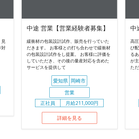
中途 営業【営業経験者募集】
中
 見
緩衝材の包装設計試作、販売を行っていた
高圧
作対
だきます。 お客様との打ち合わせで緩衝材
び配
の包装設計試作をし提案。 お客様に評価を
るあ
していただき、その後の量産対応を含めた
が主
サービスを提供して
ただ
愛知県
岡崎市
営業
正社員
月給211,000円
詳細を見る