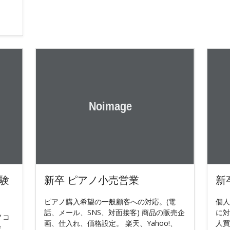
験
新卒 ピアノ小売営業
新
ピアノ購入希望の一般顧客への対応。(電
個人
話、メール、SNS、対面接客) 商品の販売企
に対
ノコ
画、仕入れ、価格設定。 楽天、Yahoo!、
人買
ま