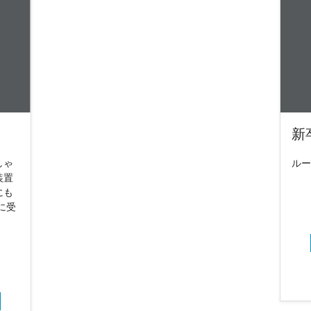
新
しゃ
ルー
装置
にも
に受