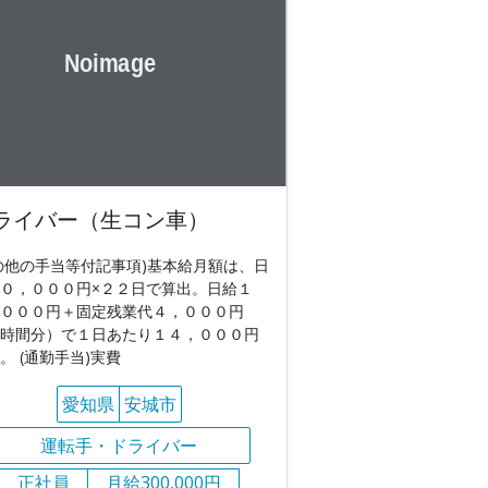
ライバー（生コン車）
の他の手当等付記事項)基本給月額は、日
０，０００円×２２日で算出。日給１
０００円＋固定残業代４，０００円
時間分）で１日あたり１４，０００円
。 (通勤手当)実費
愛知県
安城市
運転手・ドライバー
正社員
月給300,000円