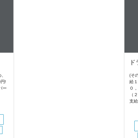
ド
め、
(そ
円!
給１
バー
０，
（２
支給