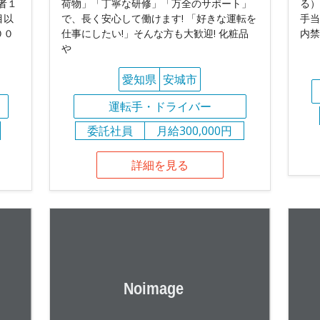
者１
荷物」「丁寧な研修」「万全のサポート」
る）
目以
で、長く安心して働けます! 「好きな運転を
手当
００
仕事にしたい!」そんな方も大歓迎! 化粧品
内禁
や
愛知県
安城市
運転手・ドライバー
委託社員
月給300,000円
詳細を見る