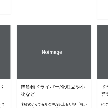
バ
軽貨物ドライバー/化粧品や小
ド
物など
営
 (そ
未経験からでも月収30万以上も可能! 「軽い
(そ