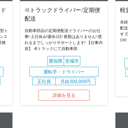
送ド
4tトラックドライバー/定期便
軽
配送
未経
配送
大型ト
自動車部品の定期便配送ドライバーのお仕
す 
ンス
事! 土日休み!週休2日! 夜勤はありません! 慣
OK
業務
れるまでしっかりサポートします! 【仕事内
容】 4tトラックにて自動車部
愛知県
安城市
運転手・ドライバー
正社員
月給300,000円
詳細を見る