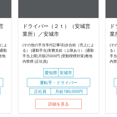
営
ドライバー（２ｔ）（安城営
ド
業所）／安城市
業
上によ
(その他の手当等付記事項)歩合給（売上によ
(そ
(通勤
る） (通勤手当)実費支給（上限あり） (通勤
る）
敷地
手当上限)月額25000円 (受動喫煙対策)敷地
手当
内禁煙 (正社員)
内禁
愛知県
安城市
運転手・ドライバー
正社員
月給180,000円
詳細を見る