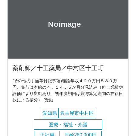
薬剤師／十王薬局／中村区十王町
(その他の手当等付記事項)理論年収４２０万円５８０万
円、賞与は本給の４．１４．５か月分見込み（但し業績や
評価により変動あり、初年度初回は賞与算定期間の在籍日
数による按分） (受動
愛知県
名古屋市中村区
医療・福祉・介護
正社員
月給280,000円