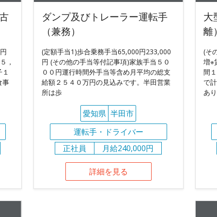
古
ダンプ及びトレーラー運転手
大
（兼務）
離
0円
(定額手当1)歩合乗務手当65,000円233,000
(そ
２５，
円 (その他の手当等付記事項)家族手当５０
増※
子１
００円運行時間外手当等含め月平均の総支
間１
食事
給額２５４０万円の見込みです。半田営業
で計
所は歩
あり
愛知県
半田市
運転手・ドライバー
正社員
月給240,000円
詳細を見る