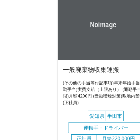
一般廃棄物収集運搬
(その他の手当等付記事項)年末年始手当 
勤手当)実費支給（上限あり） (通勤手
限)月額4200円 (受動喫煙対策)敷地内
(正社員)
愛知県
半田市
運転手・ドライバー
正社員
月給220,000円