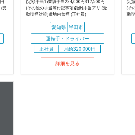
0円
(定額手当1)業績手当234,000円312,500円
(定
(受
(その他の手当等付記事項)距離手当アリ (受
(そ
動喫煙対策)敷地内禁煙 (正社員)
動喫
愛知県
半田市
運転手・ドライバー
正社員
月給320,000円
詳細を見る