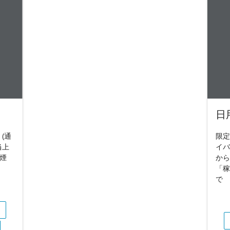
日
(通
限定
当上
イバ
禁煙
から
「稼
で