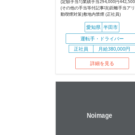
(定額手当1)業績手当294,000円442,50
(その他の手当等付記事項)距離手当アリ 
動喫煙対策)敷地内禁煙 (正社員)
愛知県
半田市
運転手・ドライバー
正社員
月給380,000円
詳細を見る