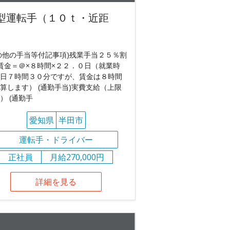
型運転手（１０ｔ・近距
）
の他の手当等付記事項)残業手当２５％割
賃金＝＠×８時間×２２．０日（就業時
日７時間３０分ですが、賃金は８時間
算します） (通勤手当)実費支給（上限
） (通勤手
愛知県
半田市
運転手・ドライバー
正社員
月給270,000円
詳細を見る