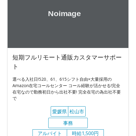
短期フルリモート通販カスタマーサポー
ト
選べる入社日!520、61、615シフト自由×大量採用の
Amazon在宅コールセンター コール経験が活かせる!完全
在宅なので勤務初日から出社不要! 完全在宅の為出社不要
で
愛媛県
松山市
事務
アルバイト
時給1,500円