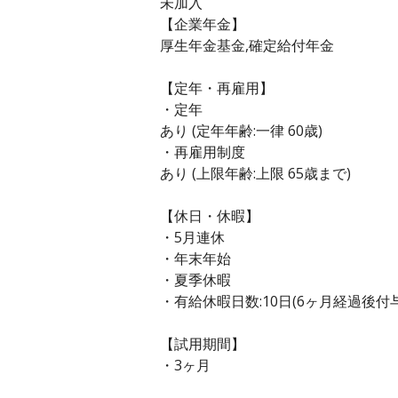
未加入
【企業年金】
厚生年金基金,確定給付年金
【定年・再雇用】
・定年
あり (定年年齢:一律 60歳)
・再雇用制度
あり (上限年齢:上限 65歳まで)
【休日・休暇】
・5月連休
・年末年始
・夏季休暇
・有給休暇日数:10日(6ヶ月経過後付与
【試用期間】
・3ヶ月