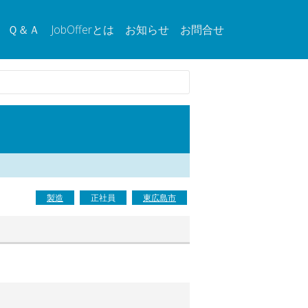
Ｑ＆Ａ
JobOfferとは
お知らせ
お問合せ
製造
正社員
東広島市