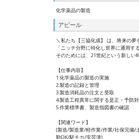
化学薬品の製造
アピール
＼私たち【三協化成】 は、将来の夢
「ニッチ分野に特化し世界に通用す
そのためには、21世紀という新しい
【仕事内容】
1.化学薬品の製造の実施
2.製造の記録と管理
3.製造消耗品の注文と受取
4.製造工程異常に関する是正・予防
5.作業標準書、製造指図書の確認
【関連ワード】
(製造/製造業/軽作業/作業/社保完備
勤OK/駅チカ/安芸津)