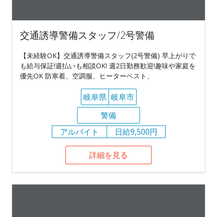
交通誘導警備スタッフ/2号警備
【未経験OK】交通誘導警備スタッフ(2号警備) 早上がりで
も給与保証!週払いも相談OK! 週2日勤務歓迎!趣味や家庭を
優先OK 防寒着、空調服、ヒーターベスト、
岐阜県
岐阜市
警備
アルバイト
日給9,500円
詳細を見る