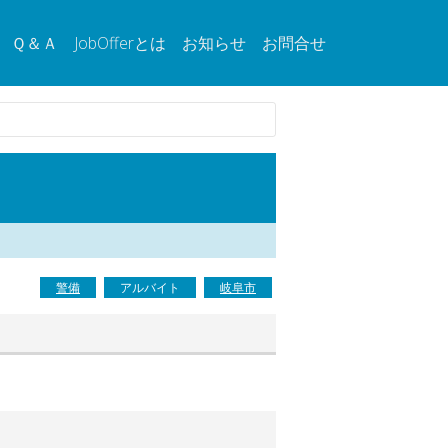
Ｑ＆Ａ
JobOfferとは
お知らせ
お問合せ
警備
アルバイト
岐阜市