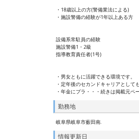
・18歳以上の方(警備業法による)
・施設警備の経験が1年以上ある方
設備系常駐員の経験
施設警備1・2級
指導教育責任者(1号)
・男女ともに活躍できる環境です。
・定年後のセカンドキャリアとして
・年金にプラ・・・続きは掲載元ペ
勤務地
岐阜県岐阜市薮⽥南.
情報更新日