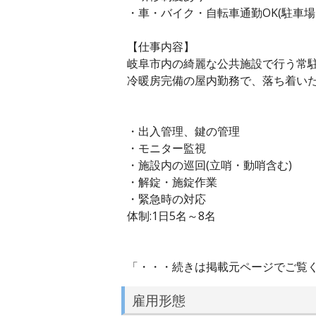
・車・バイク・自転車通勤OK(駐車場
【仕事内容】
岐阜市内の綺麗な公共施設で行う常
冷暖房完備の屋内勤務で、落ち着い
・出入管理、鍵の管理
・モニター監視
・施設内の巡回(立哨・動哨含む)
・解錠・施錠作業
・緊急時の対応
体制:1日5名～8名
「・・・続きは掲載元ページでご覧
雇用形態