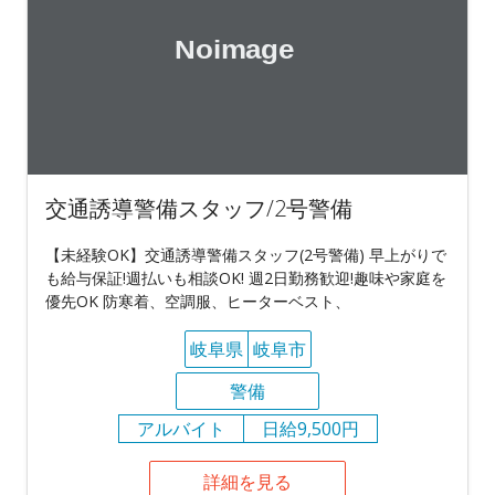
交通誘導警備スタッフ/2号警備
【未経験OK】交通誘導警備スタッフ(2号警備) 早上がりで
も給与保証!週払いも相談OK! 週2日勤務歓迎!趣味や家庭を
優先OK 防寒着、空調服、ヒーターベスト、
岐阜県
岐阜市
警備
アルバイト
日給9,500円
詳細を見る