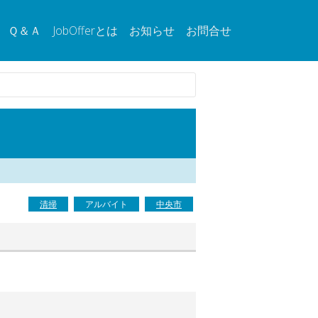
Ｑ＆Ａ
JobOfferとは
お知らせ
お問合せ
清掃
アルバイト
中央市