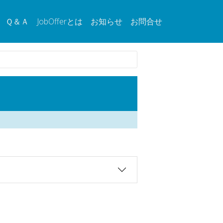
Ｑ＆Ａ
JobOfferとは
お知らせ
お問合せ