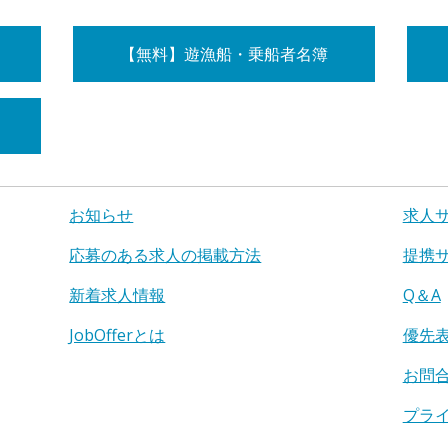
【無料】遊漁船・乗船者名簿
お知らせ
求人
応募のある求人の掲載方法
提携
新着求人情報
Q＆A
JobOfferとは
優先
お問
プラ