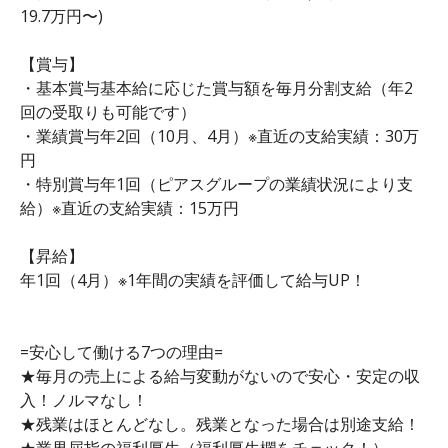
19.7万円〜)
【賞与】
・基本賞与基本給に応じた賞与額を毎月分割支給（年2
回の受取りも可能です）
・業績賞与年2回（10月、4月）※直近の支給実績：30万
円
・特別賞与年1回（ピアスグループの業績状況により支
給）※直近の支給実績：15万円
【昇給】
年1回（4月）※1年間の実績を評価して給与UP！
=安心して働ける7つの理由=
★毎月の売上による給与変動がないので安心・安定の収
入！ノルマなし！
★残業はほとんどなし。残業となった場合は別途支給！
★業界屈指の福利厚生（福利厚生欄をチェック！）