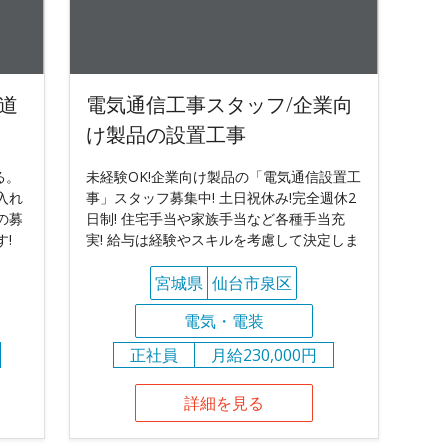
鉄道
電気通信工事スタッフ/企業向
け製品の設置工事
る。
未経験OK!企業向け製品の「電気通信設置工
入れ
事」スタッフ募集中! 土日祝休み!完全週休2
の募
日制! 住宅手当や家族手当など各種手当充
!
実! 給与は経験やスキルを考慮して決定しま
宮城県
仙台市泉区
電気・電装
正社員
月給230,000円
詳細を見る