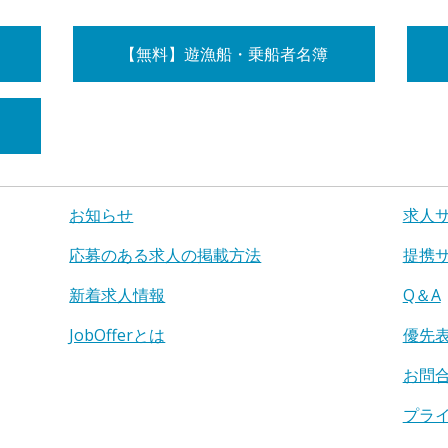
【無料】遊漁船・乗船者名簿
お知らせ
求人
応募のある求人の掲載方法
提携
新着求人情報
Q＆A
JobOfferとは
優先
お問
プラ