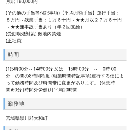
月給 180,000円
(その他の手当等付記事項)【平均月額手当】運行手当：
８万円～残業手当：１万６千円～★★月収２７万６千円
～★★無事故手当あり（年２回支給）
(受動喫煙対策) 敷地内禁煙
(正社員)
時間
(1)5時00分～14時00分 又は 15時 00分 ～ 0時 00
分 の間の8時間程度 (就業時間特記事項)運行する便によ
って勤務時間及び時間帯に変更があります。 (休憩時
間)60分 (時間外労働)月平均20時間
勤務地
宮城県黒川郡大和町