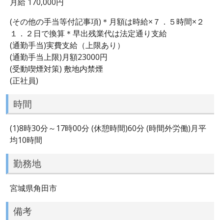
月給 170,000円
(その他の手当等付記事項)＊月額は時給×７．５時間×２
１．２日で換算＊早出残業代は法定通り支給
(通勤手当)実費支給（上限あり）
(通勤手当上限)月額23000円
(受動喫煙対策) 敷地内禁煙
(正社員)
時間
(1)8時30分～17時00分 (休憩時間)60分 (時間外労働)月平
均10時間
勤務地
宮城県角田市
備考