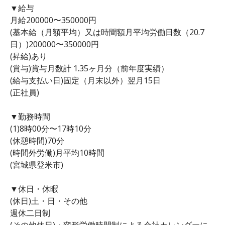
▼給与
月給200000〜350000円
(基本給（月額平均）又は時間額月平均労働日数（20.7
日）)200000〜350000円
(昇給)あり
(賞与)賞与月数計 1.35ヶ月分（前年度実績）
(給与支払い日)固定（月末以外）翌月15日
(正社員)
▼勤務時間
(1)8時00分〜17時10分
(休憩時間)70分
(時間外労働)月平均10時間
(宮城県登米市)
▼休日・休暇
(休日)土・日・その他
週休二日制
(その他休日)・変形労働時間制による会社カレンダーに