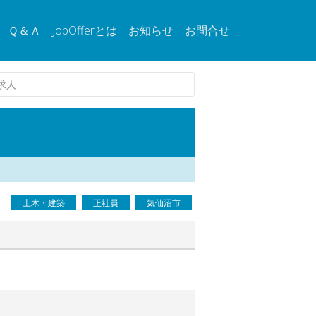
Ｑ＆Ａ
JobOfferとは
お知らせ
お問合せ
求人
土木・建築
正社員
気仙沼市