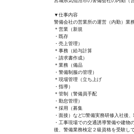
宮城県気仙沼市の警備会社の内勤（営
▼仕事内容
警備会社の営業所の運営（内勤）業
＊営業（新規
・既存
・売上管理）
＊事務（給与計算
・請求書作成）
＊業務（備品
・警備制服の管理）
＊現場管理（立ち上げ
・指導）
＊管制（警備員手配
・勤怠管理）
＊採用（募集
・面接）など□警備実務研修入社後、
・工事現場での交通誘導警備や建物
後、警備業務検定２級資格を受験し