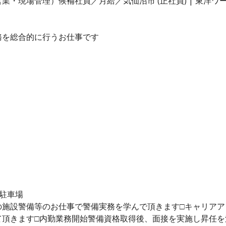
業・現場管理）候補社員／月給／気仙沼市 (正社員) | 東洋
務を総合的に行うお仕事です
駐車場
の施設警備等のお仕事で警備実務を学んで頂きます□キャリアア
て頂きます□内勤業務開始警備資格取得後、面接を実施し昇任を