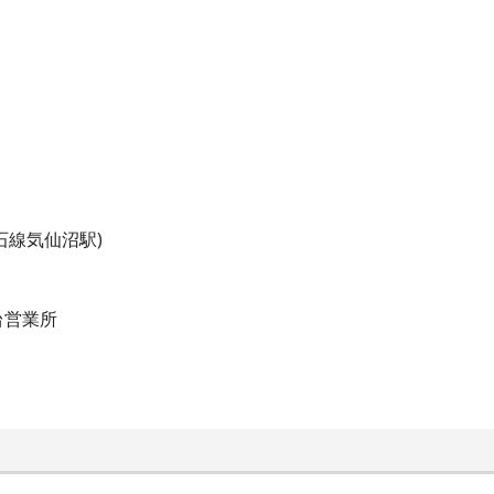
石線気仙沼駅)
台営業所