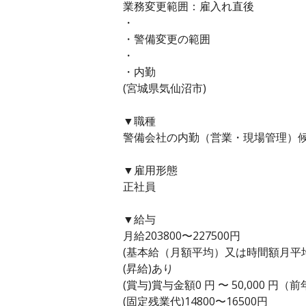
業務変更範囲：雇入れ直後
・
・警備変更の範囲
・
・内勤
(宮城県気仙沼市)
▼職種
警備会社の内勤（営業・現場管理）候
▼雇用形態
正社員
▼給与
月給203800〜227500円
(基本給（月額平均）又は時間額月平均労働
(昇給)あり
(賞与)賞与金額0 円 〜 50,000 円
(固定残業代)14800〜16500円