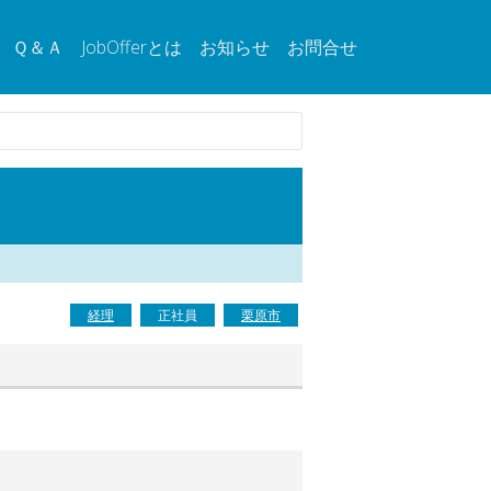
Ｑ＆Ａ
JobOfferとは
お知らせ
お問合せ
経理
正社員
栗原市