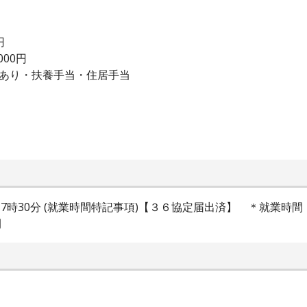
円
000円
除あり・扶養手当・住居手当
時30分～17時30分 (就業時間特記事項)【３６協定届出済】 ＊就業
間