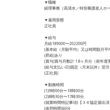
▼職種
経理事務［高清水／特別養護老人ホー
▼雇用形態
正社員
▼給与
月給189000〜202200円
(基本給（月額平均）又は時間額月平均労働
(昇給)あり
(賞与)賞与月数計 1.8ヶ月分（前年度
(給与支払い日)固定（月末以外）翌月
(正社員)
▼勤務時間
(1)9時00分〜18時00分
(2)8時30分〜17時30分
(就業時間特記事項)【３６協定届出
(休憩時間)60分