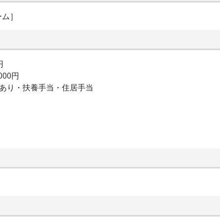
ーム］
円
000円
除あり・扶養手当・住居手当