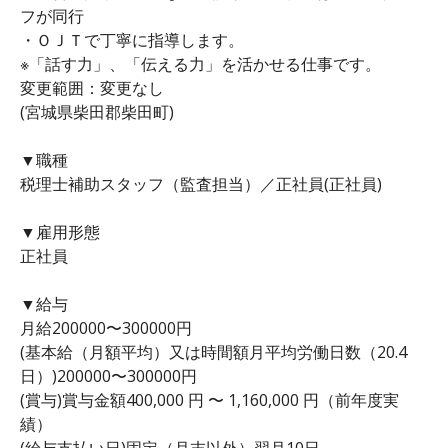
フが同行
・ＯＪＴで丁寧に指導します。
※「話す力」、「伝える力」を活かせる仕事です。
変更範囲：変更なし
(宮城県柴田郡柴田町)
▼職種
税理士補助スタッフ（監査担当）／正社員(正社員)
▼雇用形態
正社員
▼給与
月給200000〜300000円
(基本給（月額平均）又は時間額月平均労働日数（20.4
日）)200000〜300000円
(賞与)賞与金額400,000 円 〜 1,160,000 円（前年度実
績）
(給与支払い日)固定（月末以外）翌月10日