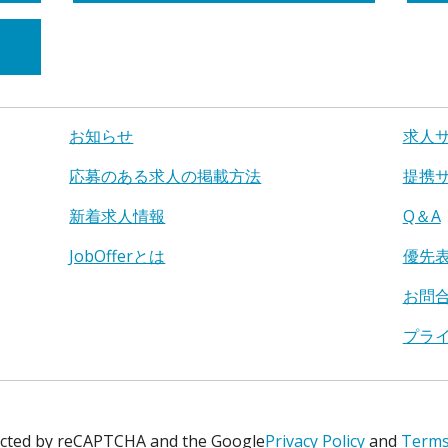
お知らせ
求人
応募のある求人の掲載方法
提携
新着求人情報
Q＆A
JobOfferとは
優先
お問
プラ
tected by reCAPTCHA and the Google
Privacy Policy
and
Terms 