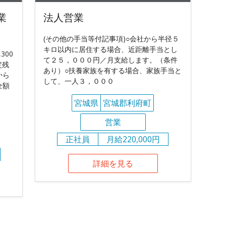
業
法人営業
(その他の手当等付記事項)○会社から半径５
キロ以内に居住する場合、近距離手当とし
300
て２５，０００円／月支給します。（条件
定残
あり）○扶養家族を有する場合、家族手当と
から
して、一人３，０００
全額
宮城県
宮城郡利府町
営業
正社員
月給220,000円
詳細を見る