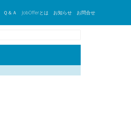
Ｑ＆Ａ
JobOfferとは
お知らせ
お問合せ
。