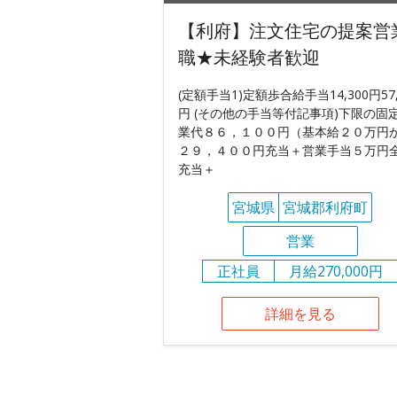
【利府】注文住宅の提案営
職★未経験者歓迎
(定額手当1)定額歩合給手当14,300円57,
円 (その他の手当等付記事項)下限の固
業代８６，１００円（基本給２０万円
２９，４００円充当＋営業手当５万円
充当＋
宮城県
宮城郡利府町
営業
正社員
月給270,000円
詳細を見る