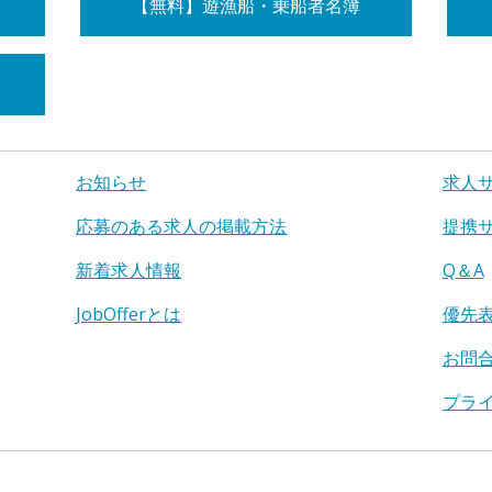
【無料】遊漁船・乗船者名簿
お知らせ
求人
応募のある求人の掲載方法
提携
新着求人情報
Q＆A
JobOfferとは
優先
お問
プラ