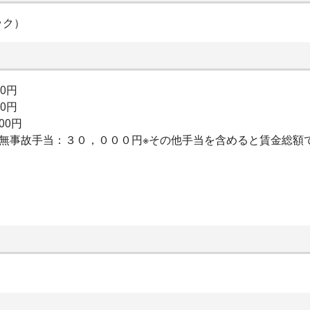
ック）
00円
00円
00円
：無事故手当：３０，０００円※その他手当を含めると賃金総額