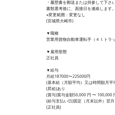
・履歴書を郵送または持参して下さ
書類選考後に、面接日を連絡します
※変更範囲：変更なし
(宮城県大崎市)
▼職種
営業用貨物自動車運転手（４ｔトラッ
▼雇用形態
正社員
▼給与
月給187000〜225000円
(基本給（月額平均）又は時間額月平均労働
(昇給)あり
(賞与)賞与金額50,000 円 〜 100,0
(給与支払い日)固定（月末以外）翌月
(正社員)