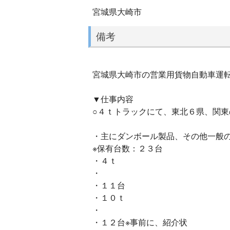
宮城県大崎市
備考
宮城県大崎市の営業用貨物自動車運転手
▼仕事内容
○４ｔトラックにて、東北６県、関
・主にダンボール製品、その他一般
※保有台数：２３台
・４ｔ
・
・１１台
・１０ｔ
・
・１２台※事前に、紹介状