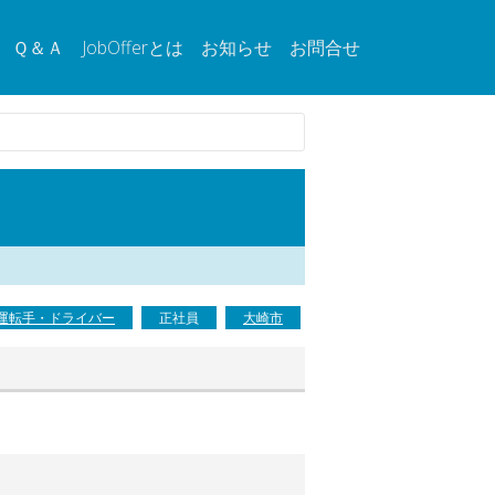
Ｑ＆Ａ
JobOfferとは
お知らせ
お問合せ
運転手・ドライバー
正社員
大崎市