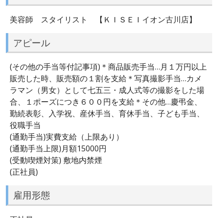
美容師 スタイリスト 【ＫＩＳＥＩイオン古川店】
アピール
(その他の手当等付記事項)＊商品販売手当…月１万円以上
販売した時、販売額の１割を支給＊写真撮影手当…カメ
ラマン（男女）として七五三・成人式等の撮影をした場
合、１ポーズにつき６００円を支給＊その他…慶弔金、
勤続表彰、入学祝、産休手当、育休手当、子ども手当、
役職手当
(通勤手当)実費支給（上限あり）
(通勤手当上限)月額15000円
(受動喫煙対策) 敷地内禁煙
(正社員)
雇用形態