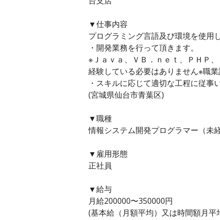
台支店
▼仕事内容
プログラミング言語及び環境を使用
・開発業務を行って頂きます。
※Ｊａｖａ、ＶＢ．ｎｅｔ、ＰＨＰ、
経験している必要はありません※職
・スキルに応じて適切な工程に従事
(宮城県仙台市青葉区)
▼職種
情報システム開発プログラマー（未経
▼雇用形態
正社員
▼給与
月給200000〜350000円
(基本給（月額平均）又は時間額月平均労働