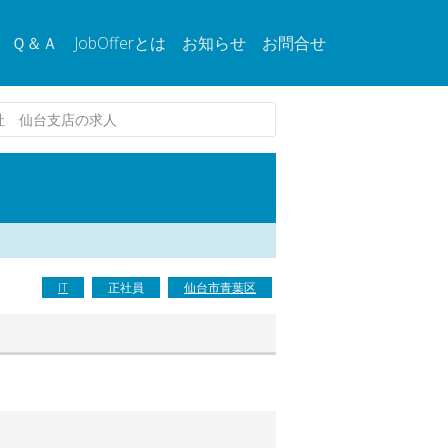
Ｑ＆Ａ
JobOfferとは
お知らせ
お問合せ
社 仙台支店の求人
IT
正社員
仙台市青葉区