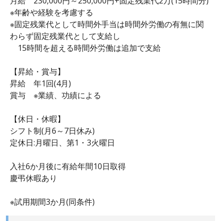
月給 230,000円～250,000円+固定残業代2万(15時間分)
※年齢や経験を考慮する
※固定残業代として時間外手当は時間外労働の有無に関
わらず固定残業代として支給し
15時間を超える時間外労働は追加で支給
【昇給・賞与】
昇給 年1回(4月)
賞与 ※業績、功績による
【休日・休暇】
シフト制(月6～7日休み)
定休日:月曜日、第1・3火曜日
入社6か月後に有給年間10日取得
慶弔休暇あり
※試用期間3か月(同条件)