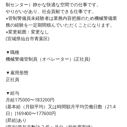
制センター）静かな快適な空間での仕事です。
やりがいがあり、社会貢献できる仕事です。
※管制警備員未経験者は業務内容把握のため機械警備業
務の経験を一定期間積んでいただくことになります。
※変更範囲：変更なし
(宮城県仙台市青葉区)
▼職種
機械警備管制員（オペレーター）(正社員)
▼雇用形態
正社員
▼給与
月給175000〜183200円
(基本給（月額平均）又は時間額月平均労働日数（21.4
日）)169400〜177600円
(昇給)あり
(賞与)賞与月数計 2.45ヶ月分（前年度実績）