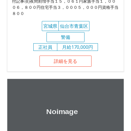
付記事項)夜間割増手当１５，０６１円家族手当１，００
０６，８００円住宅手当３，０００５，０００円資格手当
８００
宮城県
仙台市青葉区
警備
正社員
月給170,000円
詳細を見る