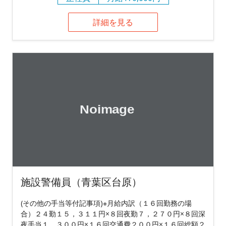
詳細を見る
施設警備員（青葉区台原）
(その他の手当等付記事項)※月給内訳（１６回勤務の場
合）２４勤１５，３１１円×８回夜勤７，２７０円×８回深
夜手当１，３００円×１６回交通費２００円×１６回総額２