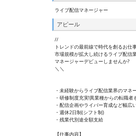
ライブ配信マネージャー
アピール
//
トレンドの最前線で時代を創るお仕事
市場規模が拡大し続けるライブ配信
マネージャーデビューしませんか?
＼＼
・未経験からライブ配信業界のマネ
・研修制度充実!異業種からの転職者
・配信企画やライバー育成など幅広
・週休2日制(シフト制)
・残業代別途全額支給
【仕事内容】