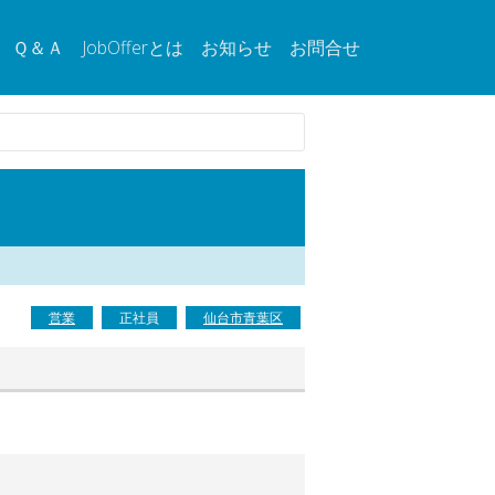
Ｑ＆Ａ
JobOfferとは
お知らせ
お問合せ
営業
正社員
仙台市青葉区