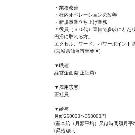
・業務改善
・社内オペレーションの改善
・新規事業立ち上げ業務
＊役員（３０代）直轄で多岐にわた
円滑に取れる方。
エクセル、ワード、パワーポイント
(宮城県仙台市青葉区)
▼職種
経営企画職(正社員)
▼雇用形態
正社員
▼給与
月給250000〜350000円
(基本給（月額平均）又は時間額月平均労働
(昇給)あり