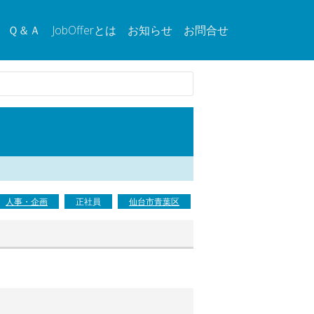
Ｑ＆Ａ
JobOfferとは
お知らせ
お問合せ
人事・企画
正社員
仙台市青葉区