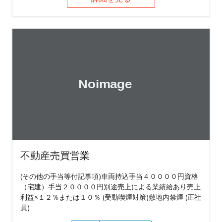
不動産売買営業
(その他の手当等付記事項)車両持込手当４００００円資格
（宅建）手当２００００円別途売上による業績給あり売上
利益×１２％または１０％ (受動喫煙対策)敷地内禁煙 (正社
員)