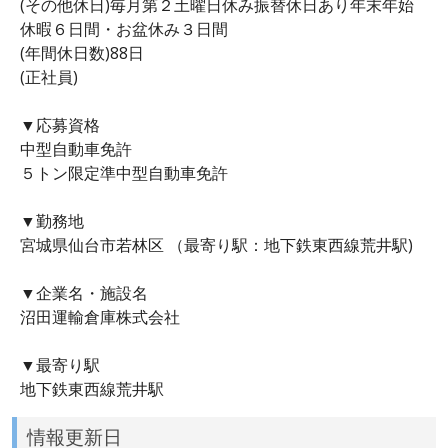
(その他休日)毎月第２土曜日休み振替休日あり年末年始
休暇６日間・お盆休み３日間
(年間休日数)88日
(正社員)
▼応募資格
中型自動車免許
５トン限定準中型自動車免許
▼勤務地
宮城県仙台市若林区 （最寄り駅：地下鉄東西線荒井駅)
▼企業名・施設名
沼田運輸倉庫株式会社
▼最寄り駅
地下鉄東西線荒井駅
情報更新日