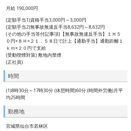
月給 190,000円
(定額手当1)資格手当3,000円～3,000円
(定額手当2)無事故無違反手当8,632円～8,632円
(その他の手当等付記事項)【無事故無違反手当】１Ｈ５
０円×８Ｈ×２１．５８日で計上【通勤手当】通勤距離１
ｋｍ×２０円で支給
(受動喫煙対策) 敷地内禁煙
(正社員)
時間
(1)8時30分～17時30分 (休憩時間)60分 (時間外労働)月平
均25時間
勤務地
宮城県仙台市若林区