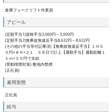
倉庫フォークリフト作業員
アピール
(定額手当1)資格手当3,000円～3,000円
(定額手当2)無事故無違反手当8,632円～8,632円
(その他の手当等付記事項)【無事故無違反手当】１Ｈ５
０円×８Ｈ×２１．５８日で計上【通勤手当】通勤距離１
ｋｍ×２０円で支給
(受動喫煙対策) 敷地内禁煙
(正社員)
雇用形態
正社員
給与