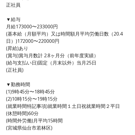
正社員
▼給与
月給173000〜233000円
(基本給（月額平均）又は時間額月平均労働日数（20.4
日）)172000〜220000円
(昇給)あり
(賞与)賞与月数計 2.8ヶ月分（前年度実績）
(給与支払い日)固定（月末以外）当月25日
(正社員)
▼勤務時間
(1)9時45分〜18時45分
(2)10時15分〜19時15分
(就業時間特記事項)就業時間１土日祝就業時間２平日
(休憩時間)60分
(時間外労働)月平均15時間
(宮城県仙台市若林区)