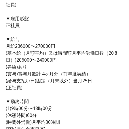
社員)
▼雇用形態
正社員
▼給与
月給236000〜270000円
(基本給（月額平均）又は時間額月平均労働日数（20.8
日）)206000〜240000円
(昇給)あり
(賞与)賞与月数計 4ヶ月分（前年度実績）
(給与支払い日)固定（月末以外）当月25日
(正社員)
▼勤務時間
(1)9時00分〜18時00分
(休憩時間)60分
(時間外労働)月平均30時間
(宮城県仙台市泉区)