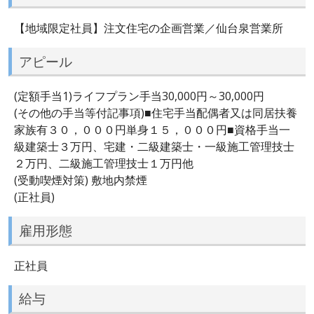
【地域限定社員】注文住宅の企画営業／仙台泉営業所
アピール
(定額手当1)ライフプラン手当30,000円～30,000円
(その他の手当等付記事項)■住宅手当配偶者又は同居扶養
家族有３０，０００円単身１５，０００円■資格手当一
級建築士３万円、宅建・二級建築士・一級施工管理技士
２万円、二級施工管理技士１万円他
(受動喫煙対策) 敷地内禁煙
(正社員)
雇用形態
正社員
給与