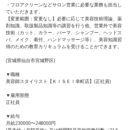
・フロアクリーンなどサロン営業に必要な業務も担当し
ていただきます。
【変更範囲：変更なし】必要に応じて美容技術理論、薬
剤知識、取扱製品知識等の講習を行う他、営業外で美容
技術（カット、カラー、パーマ、シャンプー、ヘッドス
パ、メイク、着付、ハンドマッサージ等）、美容知識習
得のための教育カリキュラムを受けることができます。
(宮城県仙台市宮城野区)
▼職種
美容師スタイリスト【ＫＩＳＥＩ幸町店】(正社員)
▼雇用形態
正社員
▼給与
月給230000〜248000円
(基本給（月額平均）又は時間額月平均労働日数（21.6