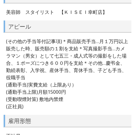
美容師 スタイリスト 【ＫＩＳＥＩ幸町店】
アピール
(その他の手当等付記事項)＊商品販売手当…月１万円以上
販売した時、販売額の１割を支給＊写真撮影手当…カメ
ラマン（男女）として七五三・成人式等の撮影をした場
合、１ポーズにつき６００円を支給＊その他…慶弔金、
勤続表彰、入学祝、産休手当、育休手当、子ども手当、
役職手当
(通勤手当)実費支給（上限あり）
(通勤手当上限)月額15000円
(受動喫煙対策) 敷地内禁煙
(正社員)
雇用形態