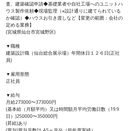
査、建築確認申請◆基礎業者や自社工場へのユニットハ
ウス製作依頼◆現場監理（※設計通りに建てられている
か確認）◆ハウスお引き渡しなど【変更の範囲：会社の
定める業務】
(宮城県仙台市宮城野区)
▼職種
建築設計職（仙台総合展示場）年間休日１２６日(正社
員)
▼雇用形態
正社員
▼給与
月給273000〜373000円
(基本給（月額平均）又は時間額月平均労働日数（19.9
日）)250000〜350000円
(昇給)あり
(賞与)賞与月数計 4.5ヶ月分（前年度実績）