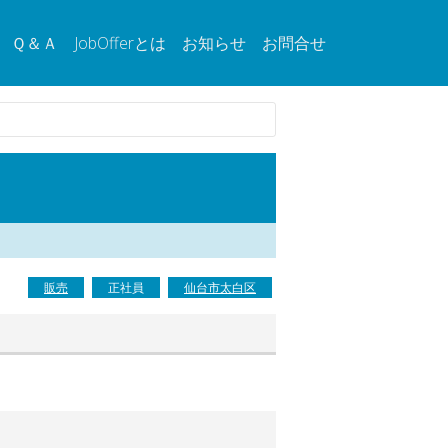
Ｑ＆Ａ
JobOfferとは
お知らせ
お問合せ
販売
正社員
仙台市太白区