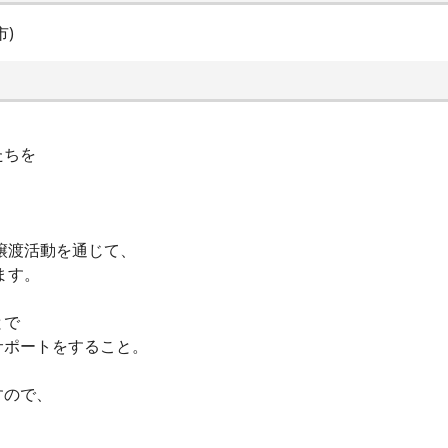
)
たちを
譲渡活動を通じて、
ます。
とで
サポートをすること。
すので、