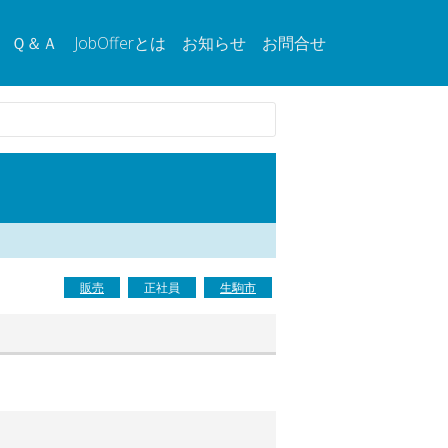
Ｑ＆Ａ
JobOfferとは
お知らせ
お問合せ
販売
正社員
生駒市