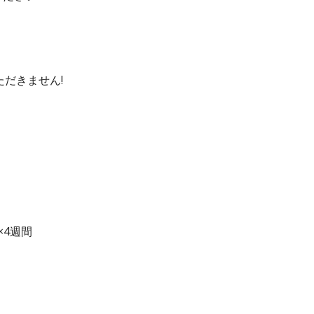
ただきません!
×4週間