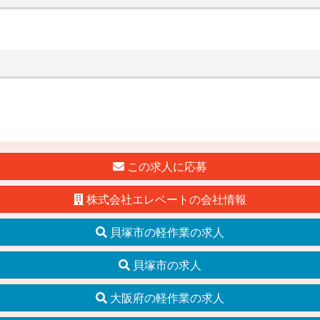
この求人に応募
株式会社エレベートの会社情報
貝塚市の軽作業の求人
貝塚市の求人
大阪府の軽作業の求人