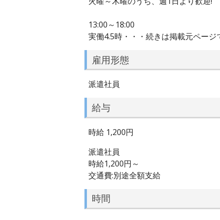
火曜～木曜のうち、週1日より歓迎!
13:00～18:00
実働4.5時・・・続きは掲載元ペー
雇用形態
派遣社員
給与
時給 1,200円
派遣社員
時給1,200円～
交通費:別途全額支給
時間