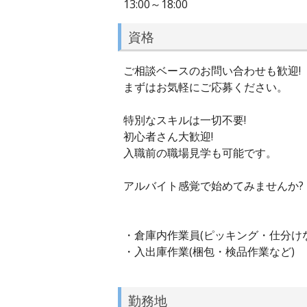
13:00～18:00
資格
ご相談ベースのお問い合わせも歓迎!
まずはお気軽にご応募ください。
特別なスキルは一切不要!
初心者さん大歓迎!
入職前の職場見学も可能です。
アルバイト感覚で始めてみませんか?
・倉庫内作業員(ピッキング・仕分け
・入出庫作業(梱包・検品作業など)
勤務地