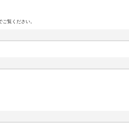
ジでご覧ください。