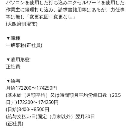
パソコンを使用した打ち込みエクセルワードを使用した
作業主に経理打ち込み、請求書雑用等はあるが、力仕事
等は無し「変更範囲：変更なし」
(大阪府貝塚市)
▼職種
一般事務(正社員)
▼雇用形態
正社員
▼給与
月給172200〜174250円
(基本給（月額平均）又は時間額月平均労働日数（20.5
日）)172200〜174250円
(日給)8400〜8500円
(給与支払い日)固定（月末以外）翌月20日
(正社員)