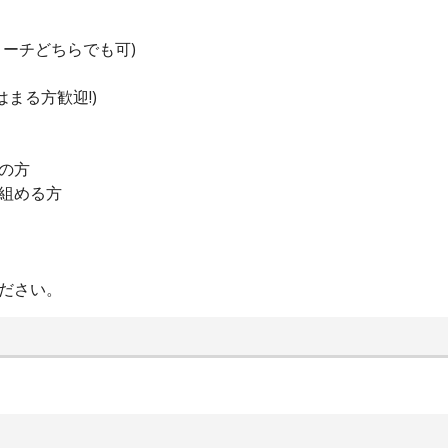
リーチどちらでも可)
まる方歓迎!)
ちの方
り組める方
ください。