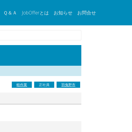
Ｑ＆Ａ
JobOfferとは
お知らせ
お問合せ
軽作業
正社員
羽曳野市