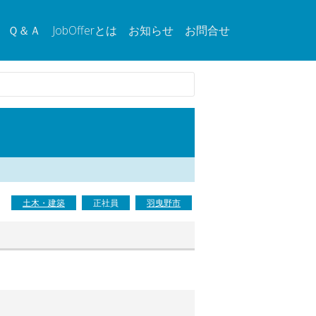
Ｑ＆Ａ
JobOfferとは
お知らせ
お問合せ
土木・建築
正社員
羽曳野市