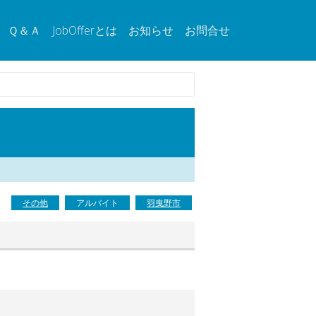
Ｑ＆Ａ
JobOfferとは
お知らせ
お問合せ
その他
アルバイト
羽曳野市