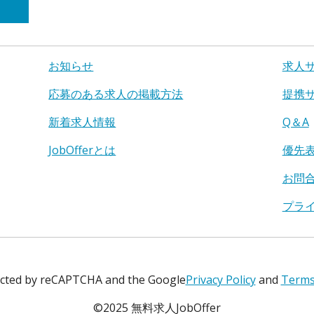
お知らせ
求人
応募のある求人の掲載方法
提携
新着求人情報
Q＆A
JobOfferとは
優先
お問
プラ
tected by reCAPTCHA and the Google
Privacy Policy
and
Terms 
©2025 無料求人JobOffer