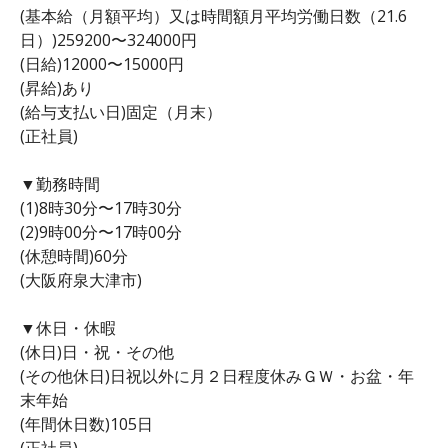
(基本給（月額平均）又は時間額月平均労働日数（21.6
日）)259200〜324000円
(日給)12000〜15000円
(昇給)あり
(給与支払い日)固定（月末）
(正社員)
▼勤務時間
(1)8時30分〜17時30分
(2)9時00分〜17時00分
(休憩時間)60分
(大阪府泉大津市)
▼休日・休暇
(休日)日・祝・その他
(その他休日)日祝以外に月２日程度休みＧＷ・お盆・年
末年始
(年間休日数)105日
(正社員)