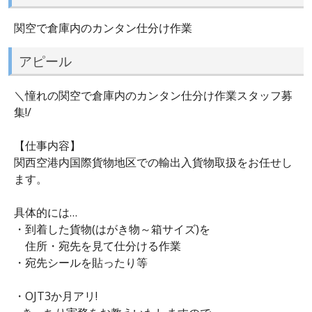
関空で倉庫内のカンタン仕分け作業
アピール
＼憧れの関空で倉庫内のカンタン仕分け作業スタッフ募
集!/
【仕事内容】
関西空港内国際貨物地区での輸出入貨物取扱をお任せし
ます。
具体的には…
・到着した貨物(はがき物～箱サイズ)を
住所・宛先を見て仕分ける作業
・宛先シールを貼ったり等
・OJT3か月アリ!